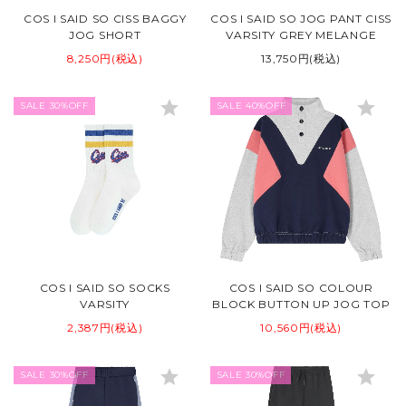
COS I SAID SO CISS BAGGY
COS I SAID SO JOG PANT CISS
JOG SHORT
VARSITY GREY MELANGE
8,250円(税込)
13,750円(税込)
star
star
SALE 30%OFF
SALE 40%OFF
COS I SAID SO SOCKS
COS I SAID SO COLOUR
VARSITY
BLOCK BUTTON UP JOG TOP
2,387円(税込)
10,560円(税込)
star
star
SALE 30%OFF
SALE 30%OFF