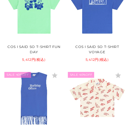
COS I SAID SO T-SHIRT FUN
COS I SAID SO T-SHIRT
DAY
VOYAGE
5,412円(税込)
5,412円(税込)
star
star
SALE 40%OFF
SALE 40%OFF