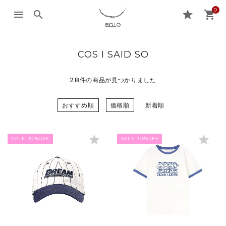
0
menu
search
star
shopping_cart
COS I SAID SO
28
件の商品が見つかりました
おすすめ順
価格順
新着順
star
star
SALE 30%OFF
SALE 30%OFF