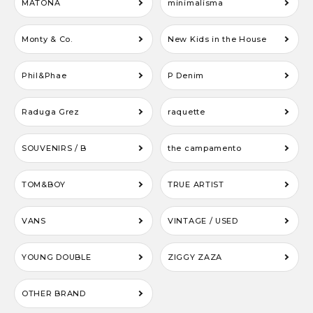
MATONA
minimalisma
Monty & Co.
New Kids in the House
Phil&Phae
P Denim
Raduga Grez
raquette
SOUVENIRS / B
the campamento
TOM&BOY
TRUE ARTIST
VANS
VINTAGE / USED
YOUNG DOUBLE
ZIGGY ZAZA
OTHER BRAND