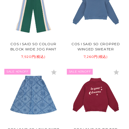
COS I SAID SO COLOUR
COS I SAID SO CROPPED
BLOCK WIDE JOG PANT
WINGED SWEATER
7,920円(税込)
7,260円(税込)
star
star
SALE 40%OFF
SALE 40%OFF