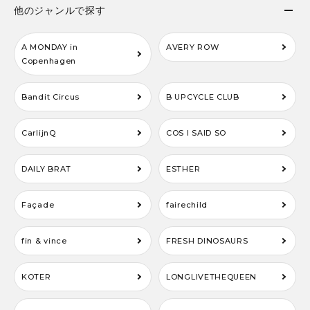
他のジャンルで探す
A MONDAY in
AVERY ROW
Copenhagen
Bandit Circus
B UPCYCLE CLUB
CarlijnQ
COS I SAID SO
DAILY BRAT
ESTHER
Façade
fairechild
fin & vince
FRESH DINOSAURS
KOTER
LONGLIVETHEQUEEN