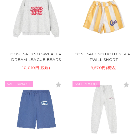
COS I SAID SO SWEATER
COS I SAID SO BOLD STRIPE
DREAM LEAGUE BEARS
TWILL SHORT
10,010円(税込)
9,570円(税込)
star
star
SALE 40%OFF
SALE 30%OFF