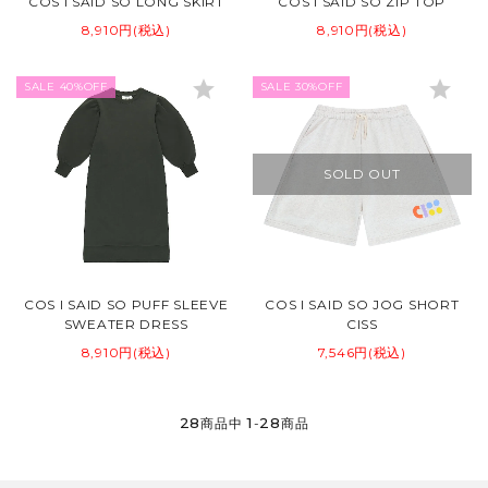
COS I SAID SO LONG SKIRT
COS I SAID SO ZIP TOP
8,910円(税込)
8,910円(税込)
star
star
SALE 40%OFF
SALE 30%OFF
SOLD OUT
COS I SAID SO PUFF SLEEVE
COS I SAID SO JOG SHORT
SWEATER DRESS
CISS
8,910円(税込)
7,546円(税込)
28
1
28
商品中
-
商品