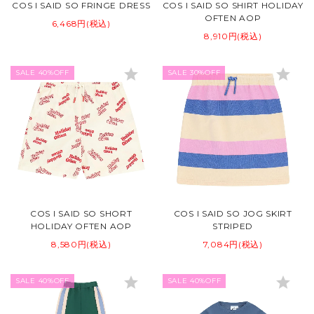
COS I SAID SO FRINGE DRESS
COS I SAID SO SHIRT HOLIDAY
OFTEN AOP
6,468円(税込)
8,910円(税込)
star
star
SALE 40%OFF
SALE 30%OFF
COS I SAID SO SHORT
COS I SAID SO JOG SKIRT
HOLIDAY OFTEN AOP
STRIPED
8,580円(税込)
7,084円(税込)
star
star
SALE 40%OFF
SALE 40%OFF