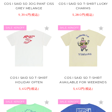
COS I SAID SO JOG PANT CISS
COS I SAID SO T-SHIRT LUCKY
GREY MELANGE
CHARMS
9,394円(税込)
5,280円(税込)
star
star
SALE 40%OFF
SALE 40%OFF
COS I SAID SO T-SHIRT
COS I SAID SO T-SHIRT
HOLIDAY OFTEN
AVAILABLE FOR WEEKENDS
5,412円(税込)
5,412円(税込)
star
star
SALE 40%OFF
SALE 40%OFF