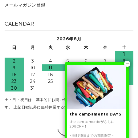
メールマガジン登録
CALENDAR
2026年8月
日
月
火
水
木
金
土
1
2
3
4
5
6
7
8
9
10
11
12
13
14
15
16
17
18
19
20
21
22
23
24
25
26
27
28
29
30
31
土・日・祝日は、基本的にお問い合わせ・発送業務はお休みとなりま
す。 上記日程以外に臨時休業する場合がございます。
the campamento DAYS
the campamentoがさらに
20%OFF！！
<※8月9日までの期間限定>