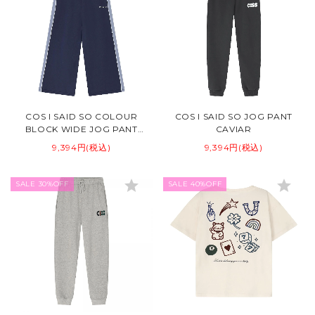
COS I SAID SO COLOUR
COS I SAID SO JOG PANT
BLOCK WIDE JOG PANT
CAVIAR
MARITIME
9,394円(税込)
9,394円(税込)
star
star
SALE 30%OFF
SALE 40%OFF