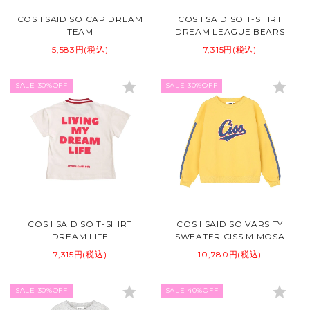
COS I SAID SO CAP DREAM
COS I SAID SO T-SHIRT
TEAM
DREAM LEAGUE BEARS
5,583円(税込)
7,315円(税込)
star
star
SALE 30%OFF
SALE 30%OFF
COS I SAID SO T-SHIRT
COS I SAID SO VARSITY
DREAM LIFE
SWEATER CISS MIMOSA
7,315円(税込)
10,780円(税込)
star
star
SALE 30%OFF
SALE 40%OFF