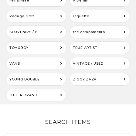
Phil&Phae
P Denim
Raduga Grez
raquette
SOUVENIRS / B
the campamento
TOM&BOY
TRUE ARTIST
VANS
VINTAGE / USED
YOUNG DOUBLE
ZIGGY ZAZA
OTHER BRAND
SEARCH ITEMS