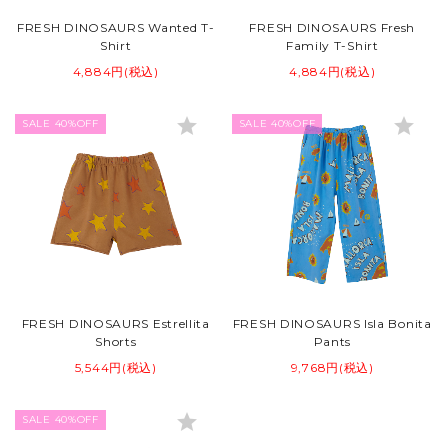
FRESH DINOSAURS Wanted T-
FRESH DINOSAURS Fresh
Shirt
Family T-Shirt
4,884円(税込)
4,884円(税込)
star
star
SALE 40%OFF
SALE 40%OFF
FRESH DINOSAURS Estrellita
FRESH DINOSAURS Isla Bonita
Shorts
Pants
5,544円(税込)
9,768円(税込)
star
SALE 40%OFF