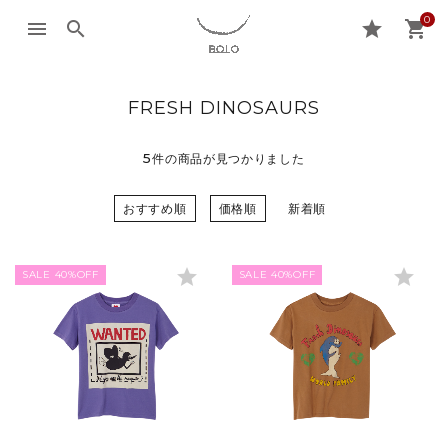
0
menu
search
star
shopping_cart
FRESH DINOSAURS
5
件の商品が見つかりました
おすすめ順
価格順
新着順
star
star
SALE 40%OFF
SALE 40%OFF