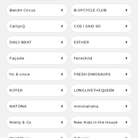
Bandit Circus
B UPCYCLE CLUB
CarlijnQ
COS I SAID SO
DAILY BRAT
ESTHER
Façade
fairechild
fin & vince
FRESH DINOSAURS
KOTER
LONGLIVETHEQUEEN
MATONA
minimalisma
Monty & Co.
New Kids in the House