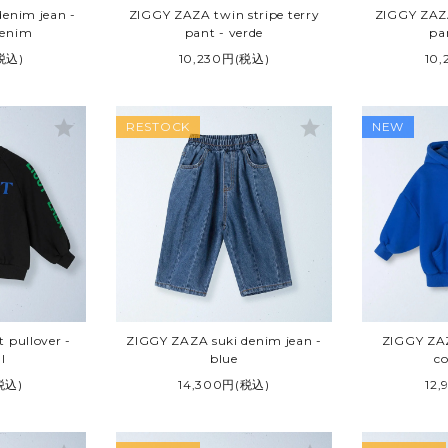
enim jean -
ZIGGY ZAZA twin stripe terry
ZIGGY ZAZA
denim
pant - verde
pa
税込)
10,230円(税込)
10
star
star
RESTOCK
NEW
 pullover -
ZIGGY ZAZA suki denim jean -
ZIGGY ZAZ
l
blue
co
税込)
14,300円(税込)
12