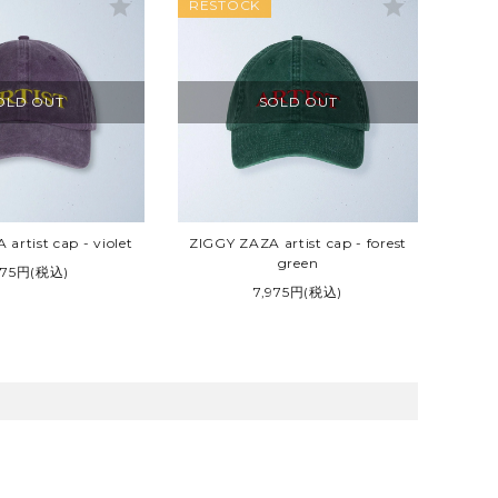
star
star
RESTOCK
OLD OUT
SOLD OUT
artist cap - violet
ZIGGY ZAZA artist cap - forest
green
975円(税込)
7,975円(税込)