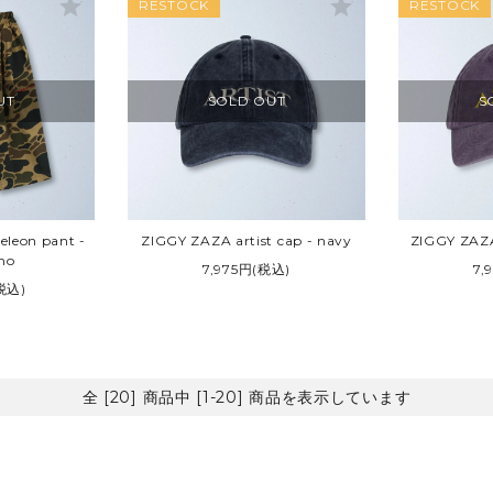
star
star
RESTOCK
RESTOCK
UT
SOLD OUT
S
leon pant -
ZIGGY ZAZA artist cap - navy
ZIGGY ZAZA 
mo
7,975円(税込)
7,
税込)
全 [20] 商品中 [1-20] 商品を表示しています