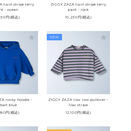
 twin stripe terry
ZIGGY ZAZA twin stripe terry
nt - ocean
pant - rock
,230円(税込)
10,230円(税込)
star
star
NEW
A rocky hoodie -
ZIGGY ZAZA row row pullover -
balt blue
lilac stripe
,980円(税込)
12,100円(税込)