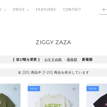
E
PRICE
FEATURES
CONTACT
/ SHIRTS
Y ROW
BOTTOMS
Bandit Circus
3-4Y
OUTLET
ZIGGY ZAZA
IECE
 SAID SO
SHOES
DAILY BRAT
10-12Y
[ 並び順を変更 ]
-
おすすめ順
-
価格順
-
新着順
hild
BAG / GOODS
fin & vince
全 [20] 商品中 [1-20] 商品を表示しています
LIVETHEQUEEN
MATONA
star
star
NEW
NEW
ids in the House
Phil&Phae
tte
SOUVENIRS / B