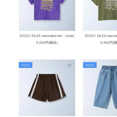
TOM&BOY
TRUE 
ZIGGY ZAZA
VINTA
ZIGGY ZAZA seaweed tee - violet
ZIGGY ZAZA seawee
9,350円(税込)
9,350円(
star
NEW
NEW