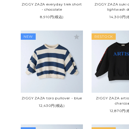
ZIGGY ZAZA everyday trek short
ZIGGY ZAZA suki d
- chocolate
lightwash 
8,910円(税込)
14,300円(
star
NEW
RESTOCK
ZIGGY ZAZA toro pullover - blue
ZIGGY ZAZA artist
charcoa
12,430円(税込)
12,870円(