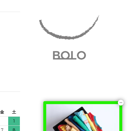
金
土
1
7
8