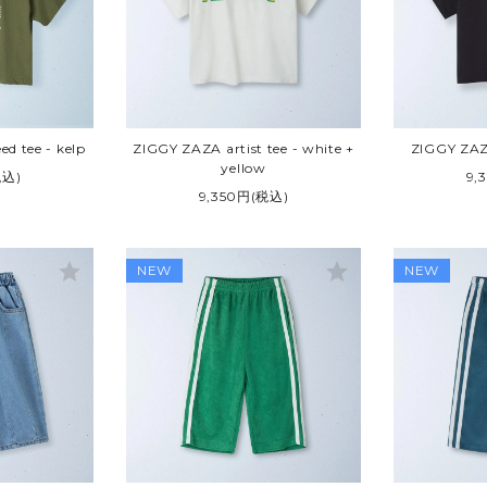
ARTIST
VANS
GE / USED
Other BRAND
d tee - kelp
ZIGGY ZAZA artist tee - white +
ZIGGY ZAZA
yellow
税込)
9,
9,350円(税込)
star
star
NEW
NEW