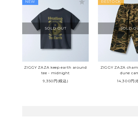
star
NEW
RESTOCK
SOLD OUT
SOLD O
ZIGGY ZAZA keep earth around
ZIGGY ZAZA chame
tee - midnight
dune ca
9,350円(税込)
14,300円(