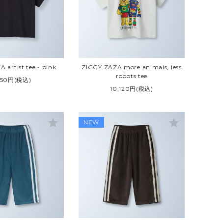
YOUNG DOUBLE
 artist tee - pink
ZIGGY ZAZA more animals, less
robots tee
350円(税込)
10,120円(税込)
star
star
NEW