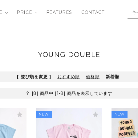
E
PRICE
FEATURES
CONTACT
/ SHIRTS
Y ROW
BOTTOMS
Bandit Circus
3-4Y
OUTLET
YOUNG DOUBLE
IECE
 SAID SO
SHOES
DAILY BRAT
10-12Y
[ 並び順を変更 ]
-
おすすめ順
-
価格順
-
新着順
hild
BAG / GOODS
fin & vince
全 [8] 商品中 [1-8] 商品を表示しています
LIVETHEQUEEN
MATONA
star
star
NEW
NEW
ids in the House
Phil&Phae
tte
SOUVENIRS / B