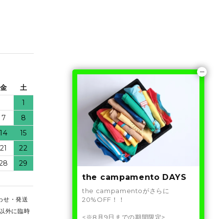
金
土
1
7
8
14
15
21
22
28
29
the campamento DAYS
the campamentoがさらに
20%OFF！！
わせ・発送
以外に臨時
<※8月9日までの期間限定>