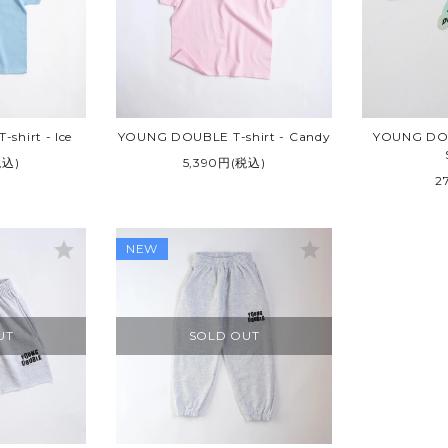
ARTIST
VANS
GE / USED
Other BRAND
hirt - Ice
YOUNG DOUBLE T-shirt - Candy
YOUNG DOU
税込)
5,390円(税込)
2
star
star
NEW
UT
SOLD OUT