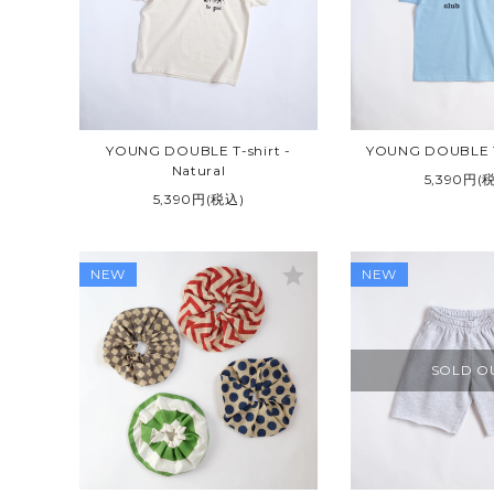
TOM&BOY
TRUE 
ZIGGY ZAZA
VINTA
YOUNG DOUBLE T-shirt -
YOUNG DOUBLE T-s
Natural
5,390円(
5,390円(税込)
star
NEW
NEW
SOLD O