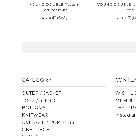
YOUNG DOUBLE Pattern
YOUNG DOUBLE jer
Scrunchie #2
Logo
4,730円(税込)
7,700円(
CATEGORY
CONTE
OUTER / JACKET
WISH LI
TOPS / SHIRTS
MEMBER
BOTTOMS
FEATUR
KNITWEAR
Instagr
OVERALL / ROMPERS
ONE PIECE