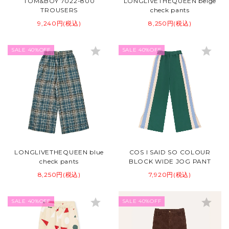
TOM&BOY 7022-800
LONGLIVETHEQUEEN beige
TROUSERS
check pants
9,240円(税込)
8,250円(税込)
star
star
SALE 40%OFF
SALE 40%OFF
LONGLIVETHEQUEEN blue
COS I SAID SO COLOUR
check pants
BLOCK WIDE JOG PANT
8,250円(税込)
7,920円(税込)
star
star
SALE 40%OFF
SALE 40%OFF