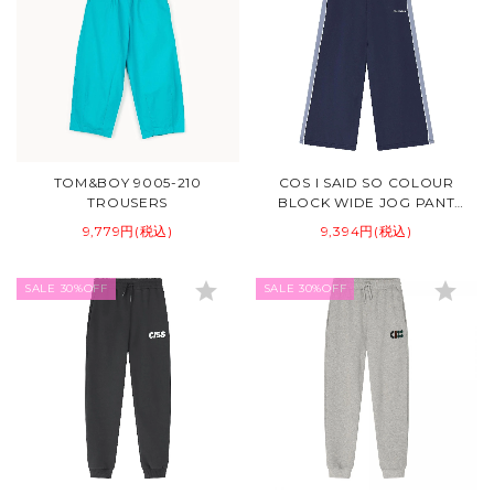
TOM&BOY 9005-210
COS I SAID SO COLOUR
TROUSERS
BLOCK WIDE JOG PANT
MARITIME
9,779円(税込)
9,394円(税込)
star
star
SALE 30%OFF
SALE 30%OFF