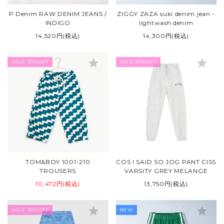
P Denim RAW DENIM JEANS /
ZIGGY ZAZA suki denim jean -
INDIGO
lightwash denim
14,520円(税込)
14,300円(税込)
star
star
SALE 30%OFF
SALE 30%OFF
TOM&BOY 1001-210
COS I SAID SO JOG PANT CISS
TROUSERS
VARSITY GREY MELANGE
10,472円(税込)
13,750円(税込)
star
star
SALE 30%OFF
NEW