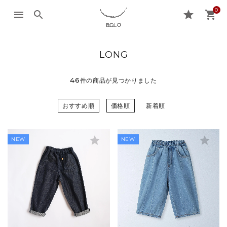
0
menu
search
star
shopping_cart
LONG
46
件の商品が見つかりました
おすすめ順
価格順
新着順
star
star
NEW
NEW