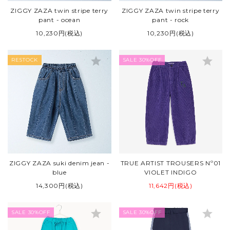
ZIGGY ZAZA twin stripe terry
ZIGGY ZAZA twin stripe terry
pant - ocean
pant - rock
10,230円(税込)
10,230円(税込)
star
star
RESTOCK
SALE 30%OFF
ZIGGY ZAZA suki denim jean -
TRUE ARTIST TROUSERS Nº01
blue
VIOLET INDIGO
14,300円(税込)
11,642円(税込)
star
star
SALE 30%OFF
SALE 30%OFF