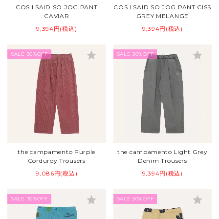
COS I SAID SO JOG PANT
COS I SAID SO JOG PANT CISS
CAVIAR
GREY MELANGE
9,394円(税込)
9,394円(税込)
star
star
SALE 30%OFF
SALE 30%OFF
the campamento Purple
the campamento Light Grey
Corduroy Trousers
Denim Trousers
9,086円(税込)
9,394円(税込)
star
star
SALE 30%OFF
SALE 30%OFF