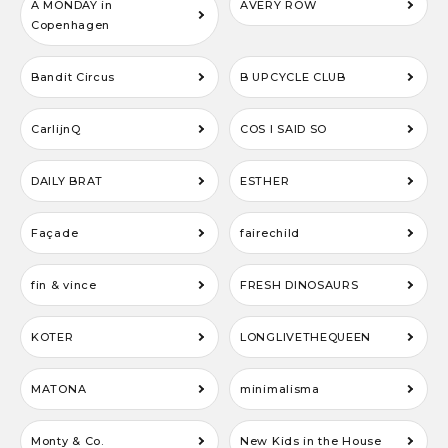
A MONDAY in
AVERY ROW
Copenhagen
Bandit Circus
B UPCYCLE CLUB
CarlijnQ
COS I SAID SO
DAILY BRAT
ESTHER
Façade
fairechild
fin & vince
FRESH DINOSAURS
KOTER
LONGLIVETHEQUEEN
MATONA
minimalisma
Monty & Co.
New Kids in the House