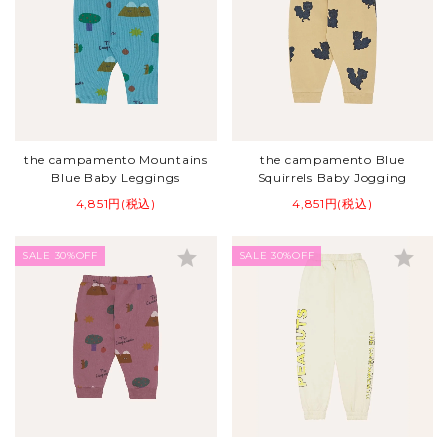
the campamento Mountains
the campamento Blue
Blue Baby Leggings
Squirrels Baby Jogging
4,851円(税込)
4,851円(税込)
star
star
SALE 30%OFF
SALE 30%OFF