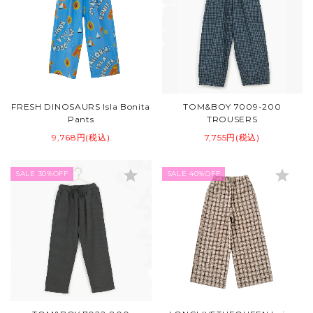
FRESH DINOSAURS Isla Bonita
TOM&BOY 7009-200
Pants
TROUSERS
9,768円(税込)
7,755円(税込)
star
star
SALE 30%OFF
SALE 40%OFF