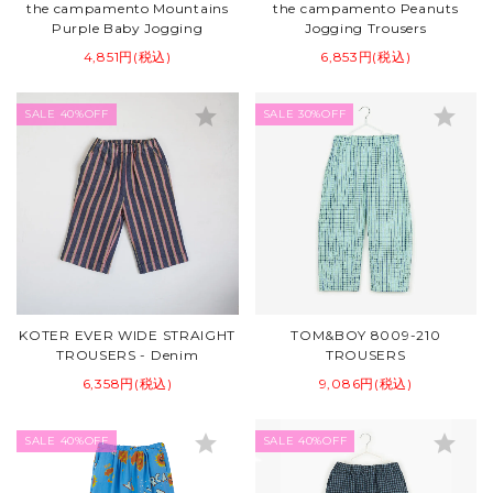
the campamento Mountains
the campamento Peanuts
Purple Baby Jogging
Jogging Trousers
4,851円(税込)
6,853円(税込)
star
star
SALE 40%OFF
SALE 30%OFF
KOTER EVER WIDE STRAIGHT
TOM&BOY 8009-210
TROUSERS - Denim
TROUSERS
6,358円(税込)
9,086円(税込)
star
star
SALE 40%OFF
SALE 40%OFF