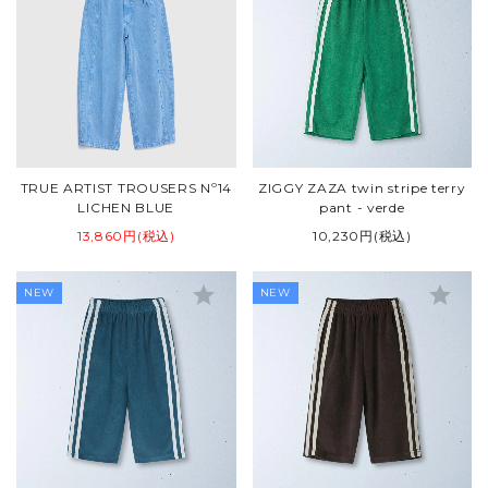
TRUE ARTIST TROUSERS Nº14
ZIGGY ZAZA twin stripe terry
LICHEN BLUE
pant - verde
13,860円(税込)
10,230円(税込)
star
star
NEW
NEW