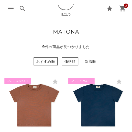
0
menu
search
star
shopping_cart
MATONA
9
件の商品が見つかりました
おすすめ順
価格順
新着順
star
star
SALE 30%OFF
SALE 30%OFF