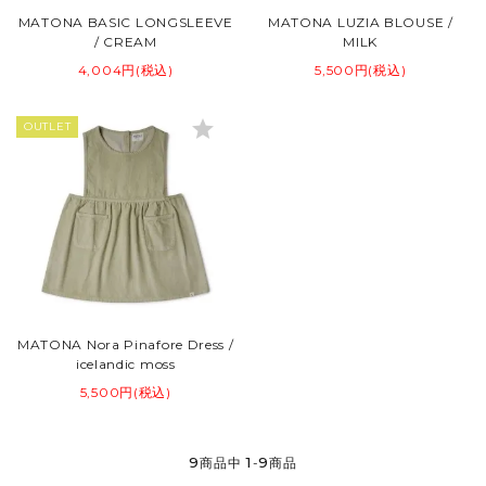
MATONA BASIC LONGSLEEVE
MATONA LUZIA BLOUSE /
/ CREAM
MILK
4,004円(税込)
5,500円(税込)
star
OUTLET
MATONA Nora Pinafore Dress /
icelandic moss
5,500円(税込)
9
1
9
商品中
-
商品