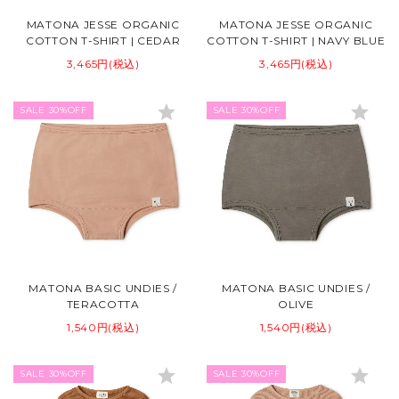
MATONA JESSE ORGANIC
MATONA JESSE ORGANIC
COTTON T-SHIRT | CEDAR
COTTON T-SHIRT | NAVY BLUE
3,465円(税込)
3,465円(税込)
star
star
SALE 30%OFF
SALE 30%OFF
MATONA BASIC UNDIES /
MATONA BASIC UNDIES /
TERACOTTA
OLIVE
1,540円(税込)
1,540円(税込)
star
star
SALE 30%OFF
SALE 30%OFF