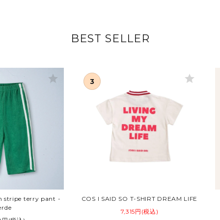
BEST SELLER
star
star
stripe terry pant -
COS I SAID SO T-SHIRT DREAM LIFE
erde
7,315円(税込)