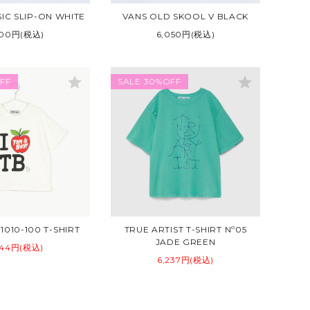
IC SLIP-ON WHITE
VANS OLD SKOOL V BLACK
500円(税込)
6,050円(税込)
star
star
FF
SALE 30%OFF
010-100 T-SHIRT
TRUE ARTIST T-SHIRT Nº05
JADE GREEN
544円(税込)
6,237円(税込)