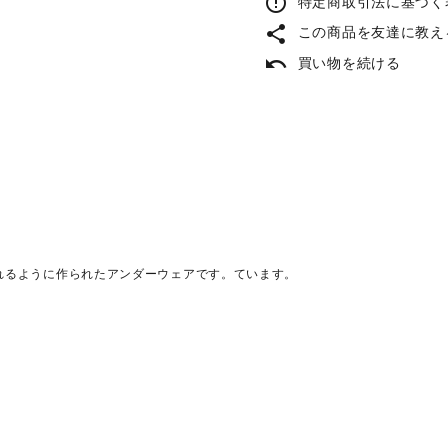
error_outline
特定商取引法に基づく表
share
この商品を友達に教え
undo
買い物を続ける
れるように作られたアンダーウェアです。ています。