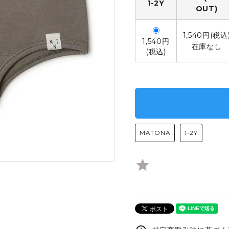
1-2Y
OUT)
ARTIST
VANS
1,540円(税込
1,540円
在庫なし
(税込)
GE / USED
Other BRAND
MATONA
1-2Y
star