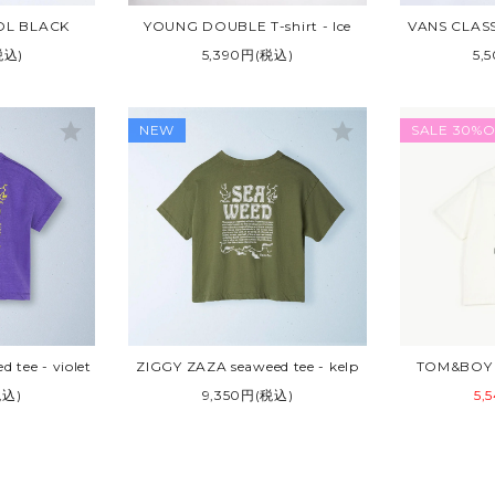
OL BLACK
YOUNG DOUBLE T-shirt - Ice
VANS CLASS
税込)
5,390円(税込)
5,
star
star
NEW
SALE 30%O
 tee - violet
ZIGGY ZAZA seaweed tee - kelp
TOM&BOY 1
税込)
9,350円(税込)
5,