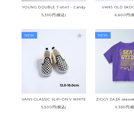
YOUNG DOUBLE T-shirt - Candy
VANS OLD SKO
5,390円(税込)
6,600円(
star
NEW
NEW
VANS CLASSIC SLIP-ON V WHITE
ZIGGY ZAZA seaweed
5,500円(税込)
9,350円(