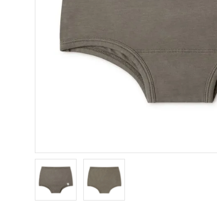
TOM&BOY
TRUE 
ZIGGY ZAZA
VINTA