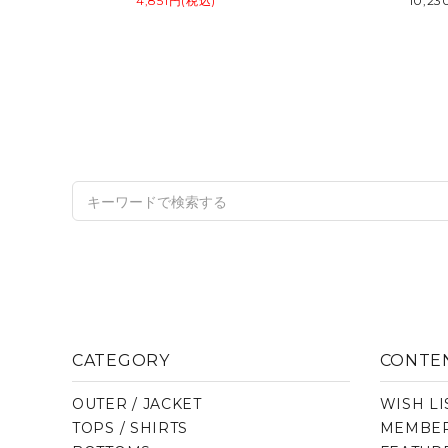
4,851円(税込)
10,2
CATEGORY
CONTE
OUTER / JACKET
WISH LI
TOPS / SHIRTS
MEMBER