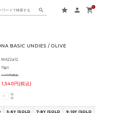
0
star
person
shopping_cart
search
KNITWEAR
B UPCYCLE CLUB
5-6Y
A BASIC UNDIES / OLIVE
CAP / HAT
ESTHER
OVER 12Y-
MA22a12
SWIMWEAR
FRESH DINOSAURS
15pt
2,200円(税込)
minimalisma
1,540円(税込)
P Denim
the campamento
D
5-6Y (SOLD
7-8Y (SOLD
9-10Y (SOLD