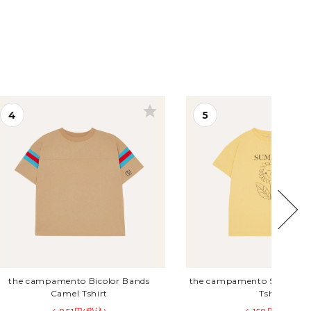
star
the campamento Bicolor Bands
the campamento Summer 
Camel Tshirt
Tshirt