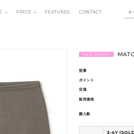
E
PRICE
FEATURES
CONTACT
/ SHIRTS
Y ROW
BOTTOMS
Bandit Circus
3-4Y
OUTLET
MATON
SALE 30%OFF
IECE
 SAID SO
SHOES
DAILY BRAT
10-12Y
型番
hild
BAG / GOODS
fin & vince
ポイント
定価
LIVETHEQUEEN
MATONA
販売価格
ids in the House
Phil&Phae
購入数
tte
SOUVENIRS / B
3-4Y (SOL