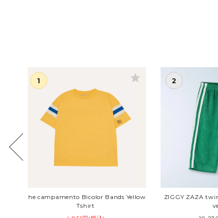
ar
star
O
the campamento Bicolor Bands Yellow
ZIGGY ZAZA twin 
Tshirt
v