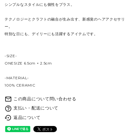
シンプルなスタイルにも個性をプラス。
テクノロジーとクラフトの融合が生み出す、新感覚のヘアアクセサリ
ー。
特別な日にも、デイリーにも活躍するアイテムです。
-SIZE-
ONESIZE 6.5cm × 2.5cm
-MATERIAL-
100% CERAMIC
mail_outline
この商品について問い合わせる
help_outline
支払い・配送について
settings_backup_restore
返品について