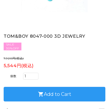
TOM&BOY 8047-000 3D JEWELRY
SALE
30%OFF
7,920円(税込)
5,544円(税込)
個数
shopping_cart
Add to Cart