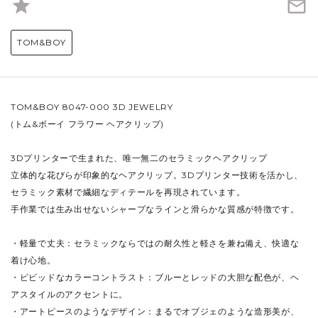
star
mail_outline
TOM&BOY
TOM&BOY 8047-000 3D JEWELRY
(トム&ボーイ フラワー ヘアクリップ)
3Dプリンターで生まれた、唯一無二のセラミックヘアクリップ
立体的な花びらが印象的なヘアクリップ。3Dプリンター技術を活かし、
セラミック素材で繊細なディテールを再現されています。
手作業では生み出せないシャープなラインと滑らかな質感が特徴です。
・軽量で丈夫：セラミックならではの耐久性と軽さを兼ね備え、快適な
着け心地。
・ビビッドなカラーコントラスト：ブルーとレッドの大胆な配色が、ヘ
アスタイルのアクセントに。
・アートピースのようなデザイン：まるでオブジェのような造形美が、