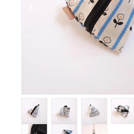
TOM&BOY
TRUE 
ZIGGY ZAZA
VINTA