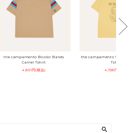
the campamento Bicolor Bands
the campamento Summer 
Camel Tshirt
Tshirt
4,851円(税込)
4,158円(税込)
search