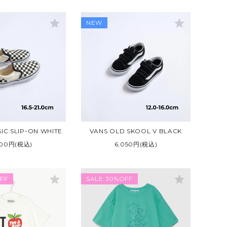
star
star
NEW
IC SLIP-ON WHITE
VANS OLD SKOOL V BLACK
500円(税込)
6,050円(税込)
star
star
FF
SALE 30%OFF