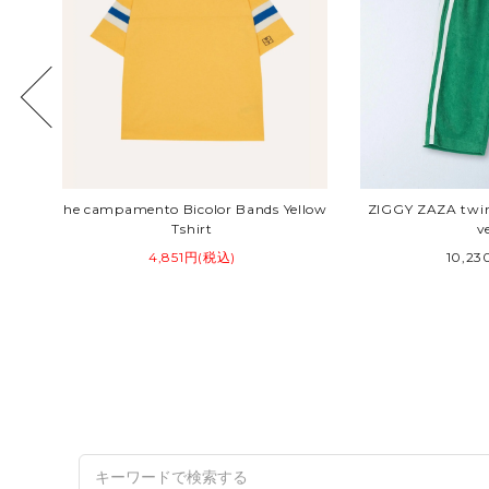
O
the campamento Bicolor Bands Yellow
ZIGGY ZAZA twin 
Tshirt
v
4,851円(税込)
10,2