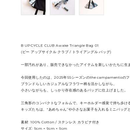
B UPCYCLE CLUB Awake Triangle Bag 01
(ビー アップサイクル クラブ / トライアングル バッグ)
一部汚れがあり、販売できなかったアイテムを新しいかたちに生
今回使用したのは、2025年SSシーズンのthe campamento
ブランドらしいカジュアルなフラワー柄を活かしながら、
小さいながらも、しっかり存在感のあるバッグに仕上げました。
三角形のコンパクトなフォルムで、キーホルダー感覚で持ち歩け
キッズたちは、“あめちゃん”や小さなお菓子を入れるミニバッグ
素材: 100% Cotton / ステンレス カラビナ付き
サイズ: 9cm × 9cm × 9cm