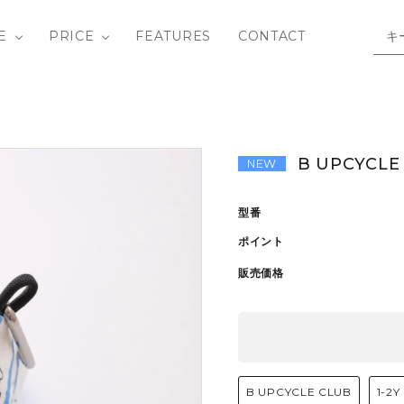
E
PRICE
FEATURES
CONTACT
/ SHIRTS
Y ROW
BOTTOMS
Bandit Circus
3-4Y
OUTLET
B UPCYCLE 
NEW
IECE
 SAID SO
SHOES
DAILY BRAT
10-12Y
型番
hild
BAG / GOODS
fin & vince
ポイント
販売価格
LIVETHEQUEEN
MATONA
ids in the House
Phil&Phae
B UPCYCLE CLUB
1-2Y
tte
SOUVENIRS / B