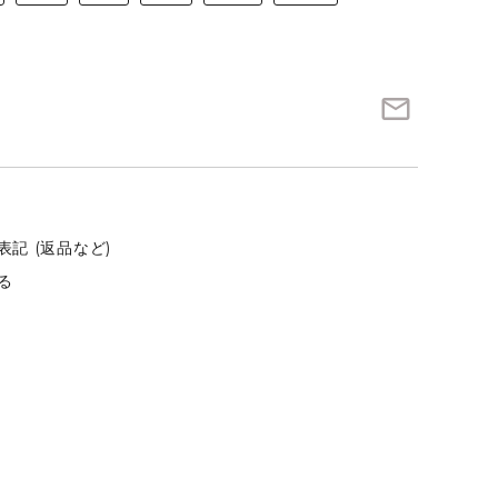
YOUNG DOUBLE
mail_outline
記 (返品など)
る