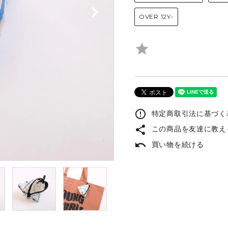
OVER 12Y-
ARTIST
VANS
star
GE / USED
Other BRAND
error_outline
特定商取引法に基づく表
share
この商品を友達に教え
undo
買い物を続ける