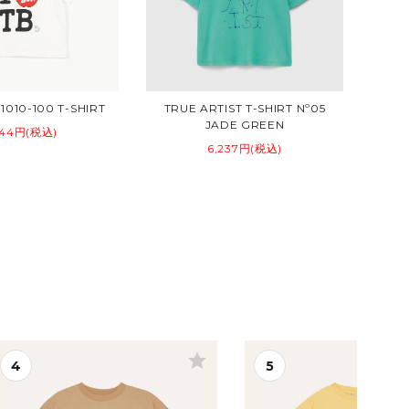
010-100 T-SHIRT
TRUE ARTIST T-SHIRT Nº05
JADE GREEN
544円(税込)
6,237円(税込)
star