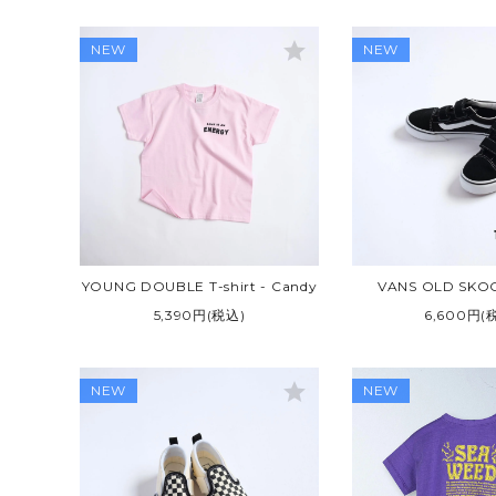
star
NEW
NEW
YOUNG DOUBLE T-shirt - Candy
VANS OLD SKO
5,390円(税込)
6,600円(
star
NEW
NEW