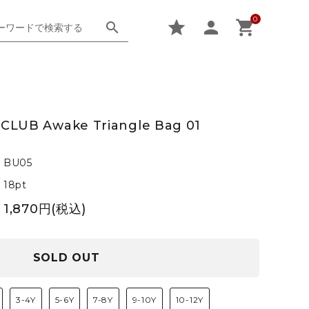
0
star
person
shopping_cart
search
KNITWEAR
B UPCYCLE CLUB
5-6Y
CLUB Awake Triangle Bag 01
CAP / HAT
ESTHER
OVER 12Y-
BU05
SWIMWEAR
FRESH DINOSAURS
18pt
1,870円(税込)
minimalisma
SOLD OUT
P Denim
3-4Y
5-6Y
7-8Y
9-10Y
10-12Y
the campamento