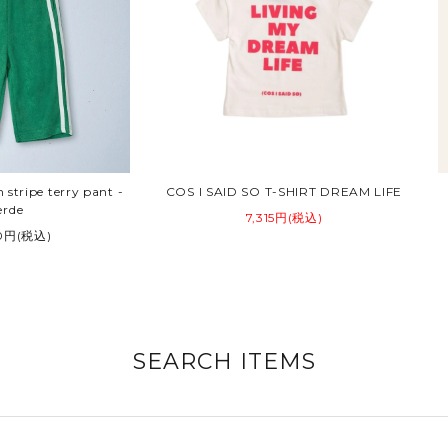
stripe terry pant -
COS I SAID SO T-SHIRT DREAM LIFE
erde
7,315円(税込)
30円(税込)
SEARCH ITEMS