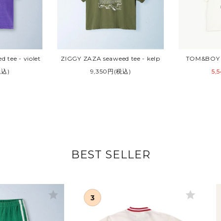
 tee - violet
ZIGGY ZAZA seaweed tee - kelp
TOM&BOY 1
税込)
9,350円(税込)
5,
BEST SELLER
star
star