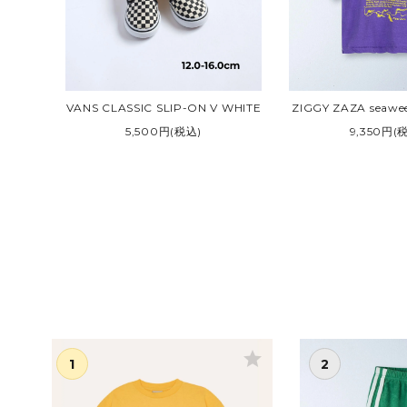
VANS CLASSIC SLIP-ON V WHITE
ZIGGY ZAZA seaweed
5,500円(税込)
9,350円(
ar
star