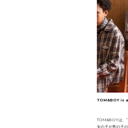
TOM&BOY
True 
ZIGGY ZAZA
VINTA
TOM&BOY is a
TOM&BOYは
女の子が男の子