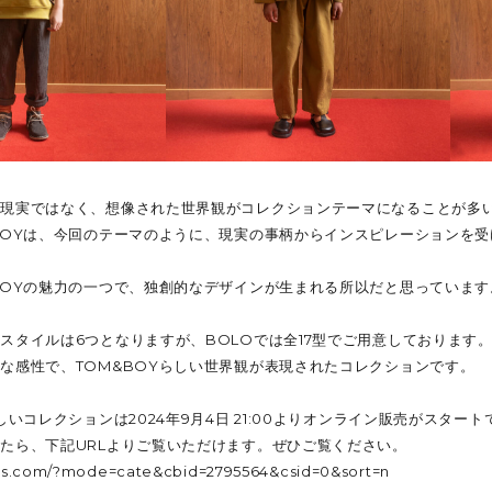
、現実ではなく、想像された世界観がコレクションテーマになることが多
BOYは、今回のテーマのように、現実の事柄からインスピレーションを
BOYの魅力の一つで、独創的なデザインが生まれる所以だと思っています
スタイルは6つとなりますが、BOLOでは全17型でご用意しております
な感性で、TOM&BOYらしい世界観が表現されたコレクションです。
しいコレクションは2024年9月4日 21:00よりオンライン販売がスタート
たら、下記URLよりご覧いただけます。ぜひご覧ください。
kids.com/?mode=cate&cbid=2795564&csid=0&sort=n