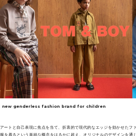
Artist
VANS
GE / USED
Other BRAND
 new genderless fashion brand for children
、”アートと自己表現に焦点を当て、折衷的で現代的なエッジを効かせたフ
の服を着るという単純な概念をはるかに超え、オリジナルのデザインを通