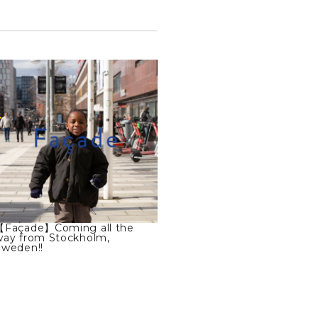
【Façade】Coming all the
way from Stockholm,
Sweden!!