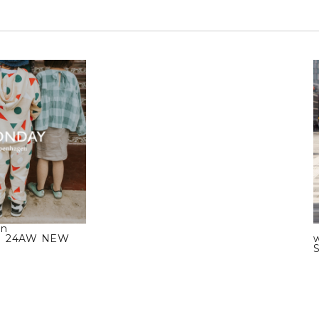
in
】 24AW NEW