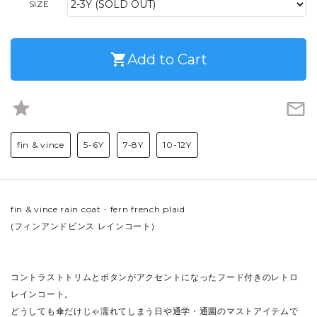
SIZE
shopping_cart
Add to Cart
star
mail_outline
fin & vince
5-6Y
7-8Y
10-12Y
fin & vince rain coat - fern french plaid
(フィンアンドビンス レインコート)
コントラストトリムとボタンがアクセントになったフード付きのレトロ
レインコート。
どうしても傘だけじゃ濡れてしまう日や通学・通園のマストアイテムで