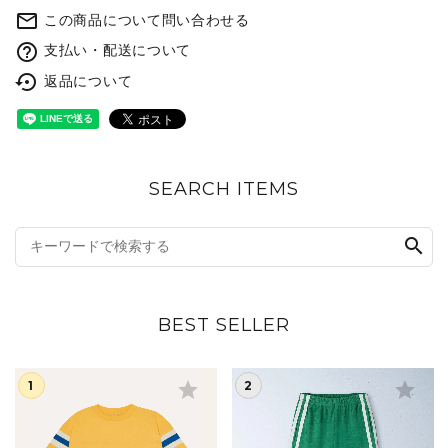
mail_outline
この商品について問い合わせる
help_outline
支払い・配送について
settings_backup_restore
返品について
SEARCH ITEMS
search
BEST SELLER
star
star