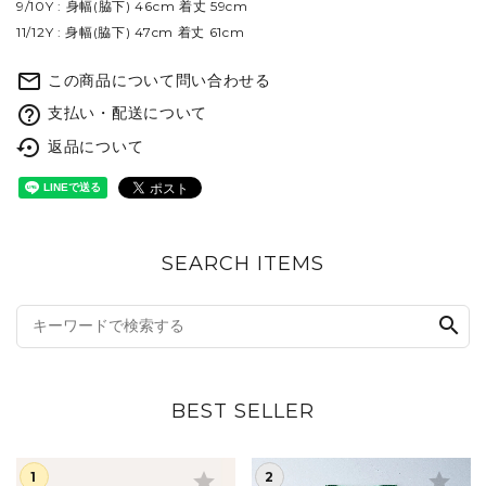
9/10Y : 身幅(脇下) 46cm 着丈 59cm
11/12Y : 身幅(脇下) 47cm 着丈 61cm
mail_outline
この商品について問い合わせる
help_outline
支払い・配送について
settings_backup_restore
返品について
SEARCH ITEMS
search
BEST SELLER
star
star