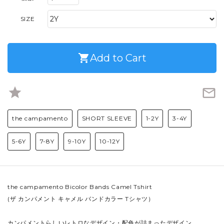
SIZE
shopping_cart
Add to Cart
star
mail_outline
the campamento
SHORT SLEEVE
1-2Y
3-4Y
5-6Y
7-8Y
9-10Y
10-12Y
the campamento Bicolor Bands Camel Tshirt
(ザ カンパメント キャメル バンドカラー Tシャツ）
カンパメントらしいレトロなデザイン・配色が詰まったデザイン。