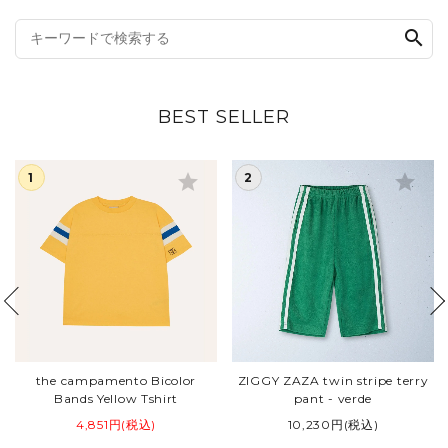
search
BEST SELLER
star
star
the campamento Bicolor
ZIGGY ZAZA twin stripe terry
Bands Yellow Tshirt
pant - verde
4,851円(税込)
10,230円(税込)