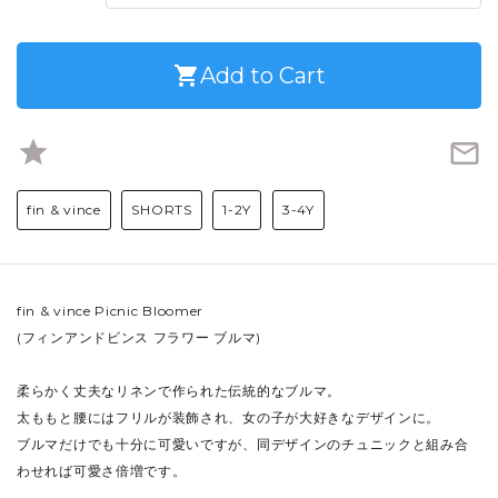
shopping_cart
Add to Cart
star
mail_outline
fin & vince
SHORTS
1-2Y
3-4Y
fin & vince Picnic Bloomer
(フィンアンドビンス フラワー ブルマ)
柔らかく丈夫なリネンで作られた伝統的なブルマ。
太ももと腰にはフリルが装飾され、女の子が大好きなデザインに。
ブルマだけでも十分に可愛いですが、同デザインのチュニックと組み合
わせれば可愛さ倍増です。