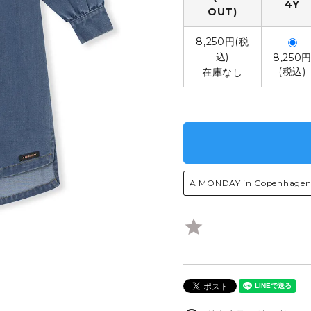
4Y
OUT)
ARTIST
VANS
8,250円(税
込)
8,250
(税込)
在庫なし
GE / USED
Other BRAND
A MONDAY in Copenhage
star