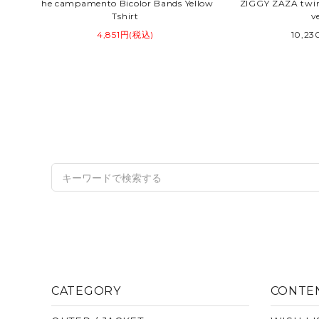
O
the campamento Bicolor Bands Yellow
ZIGGY ZAZA twin 
Tshirt
v
4,851円(税込)
10,2
CATEGORY
CONTE