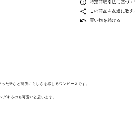
error_outline
特定商取引法に基づく表
share
この商品を友達に教え
undo
買い物を続ける
がった裾など随所にらしさを感じるワンピースです。
ングするのも可愛いと思います。