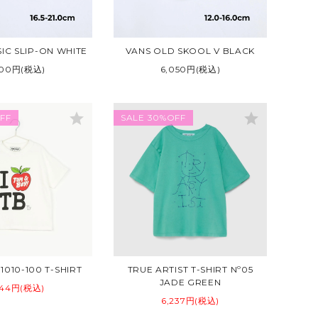
IC SLIP-ON WHITE
VANS OLD SKOOL V BLACK
500円(税込)
6,050円(税込)
star
star
FF
SALE 30%OFF
010-100 T-SHIRT
TRUE ARTIST T-SHIRT Nº05
JADE GREEN
544円(税込)
6,237円(税込)