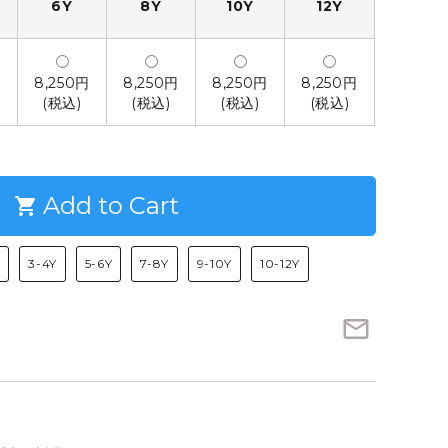
6Y
8Y
10Y
12Y
YOUNG DOUBLE
円
8,250円
8,250円
8,250円
8,250円
(税込)
(税込)
(税込)
(税込)
Add to Cart
shopping_cart
n
3-4Y
5-6Y
7-8Y
9-10Y
10-12Y
mail_outline