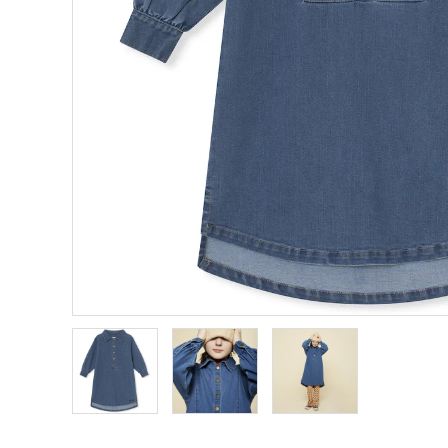
TOM&BOY
TRUE 
ZIGGY ZAZA
VINTA