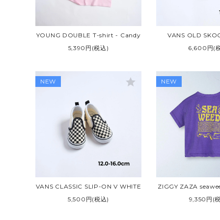
YOUNG DOUBLE T-shirt - Candy
VANS OLD SKO
5,390円(税込)
6,600円(
star
NEW
NEW
VANS CLASSIC SLIP-ON V WHITE
ZIGGY ZAZA seaweed
5,500円(税込)
9,350円(