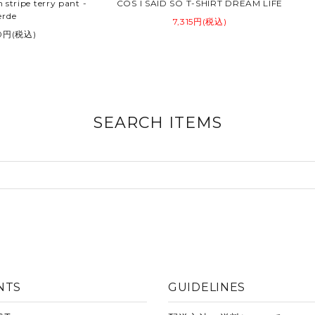
stripe terry pant -
COS I SAID SO T-SHIRT DREAM LIFE
erde
7,315円(税込)
30円(税込)
SEARCH ITEMS
NTS
GUIDELINES