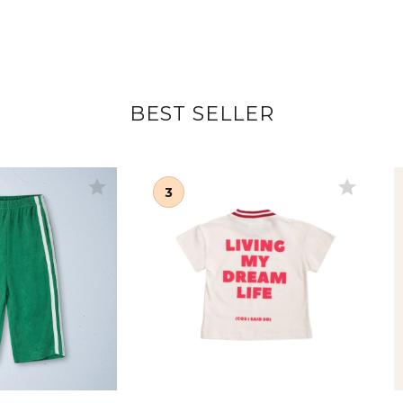
BEST SELLER
star
star