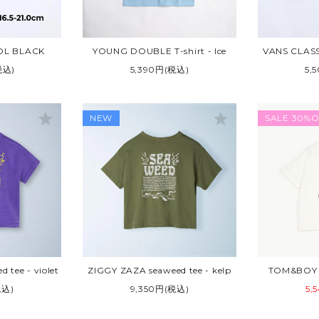
OL BLACK
YOUNG DOUBLE T-shirt - Ice
VANS CLASS
税込)
5,390円(税込)
5,
star
star
NEW
SALE 30%O
 tee - violet
ZIGGY ZAZA seaweed tee - kelp
TOM&BOY 1
税込)
9,350円(税込)
5,