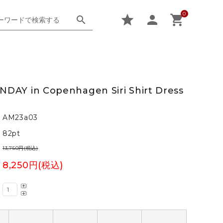
0
star
person
shopping_cart
search
KNITWEAR
B UPCYCLE CLUB
5-6Y
DAY in Copenhagen Siri Shirt Dress
CAP / HAT
ESTHER
OVER 12Y-
AM23a03
SWIMWEAR
FRESH DINOSAURS
82pt
13,750円(税込)
minimalisma
8,250円(税込)
P Denim
the campamento