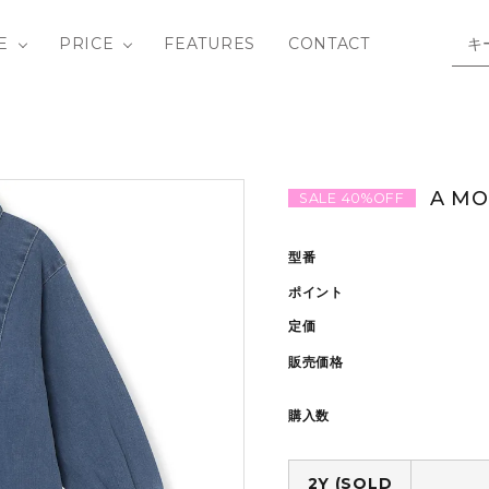
E
PRICE
FEATURES
CONTACT
/ SHIRTS
Y ROW
BOTTOMS
Bandit Circus
3-4Y
OUTLET
A MON
SALE 40%OFF
IECE
 SAID SO
SHOES
DAILY BRAT
10-12Y
型番
hild
BAG / GOODS
fin & vince
ポイント
定価
LIVETHEQUEEN
MATONA
販売価格
ids in the House
Phil&Phae
購入数
tte
SOUVENIRS / B
2Y (SOLD