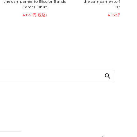
the campamento Bicolor Bands
the campamento Summer 
Camel Tshirt
Tshirt
4,851円(税込)
4,158円(税込)
search