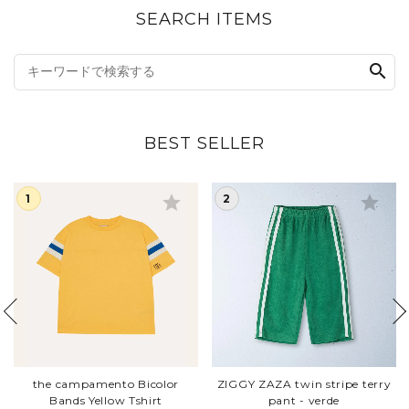
SEARCH ITEMS
search
BEST SELLER
star
star
the campamento Bicolor
ZIGGY ZAZA twin stripe terry
Bands Yellow Tshirt
pant - verde