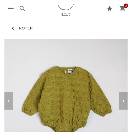
0
menu
search
star
shopping_cart
KOTER