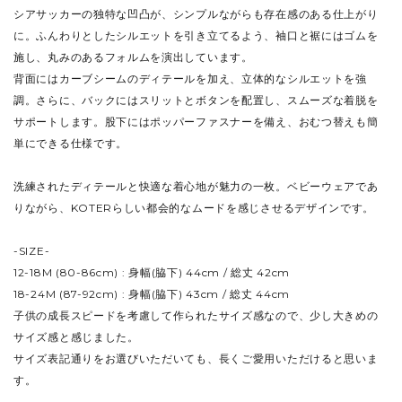
シアサッカーの独特な凹凸が、シンプルながらも存在感のある仕上がり
に。ふんわりとしたシルエットを引き立てるよう、袖口と裾にはゴムを
施し、丸みのあるフォルムを演出しています。
背面にはカーブシームのディテールを加え、立体的なシルエットを強
調。さらに、バックにはスリットとボタンを配置し、スムーズな着脱を
サポートします。股下にはポッパーファスナーを備え、おむつ替えも簡
単にできる仕様です。
洗練されたディテールと快適な着心地が魅力の一枚。ベビーウェアであ
りながら、KOTERらしい都会的なムードを感じさせるデザインです。
-SIZE-
12-18M (80-86cm) : 身幅(脇下) 44cm / 総丈 42cm
18-24M (87-92cm) : 身幅(脇下) 43cm / 総丈 44cm
子供の成長スピードを考慮して作られたサイズ感なので、少し大きめの
サイズ感と感じました。
サイズ表記通りをお選びいただいても、長くご愛用いただけると思いま
す。