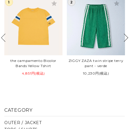
star
star
the campamento Bicolor
ZIGGY ZAZA twin stripe terry
Bands Yellow Tshirt
pant - verde
4,851円(税込)
10,230円(税込)
CATEGORY
OUTER / JACKET