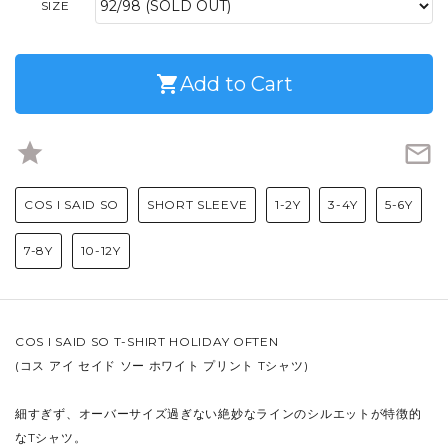
SIZE
shopping_cart
Add to Cart
star
mail_outline
COS I SAID SO
SHORT SLEEVE
1-2Y
3-4Y
5-6Y
7-8Y
10-12Y
COS I SAID SO T-SHIRT HOLIDAY OFTEN
(コス アイ セイド ソー ホワイト プリント Tシャツ)
細すぎず、オーバーサイズ過ぎない絶妙なラインのシルエットが特徴的
なTシャツ。