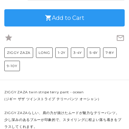
shopping_cart
Add to Cart
star
mail_outline
ZIGGY ZAZA
LONG
1-2Y
3-4Y
5-6Y
7-8Y
9-10Y
ZIGGY ZAZA twin stripe terry pant - ocean
(ジギー ザザ ツインストライプ テリーパンツ オーシャン）
ZIGGY ZAZAらしい、肩の力が抜けたムードが魅力なテリーパンツ。
少し深みのあるブルーが印象的で、スタイリングに程よい落ち着きをプ
ラスしてくれます。