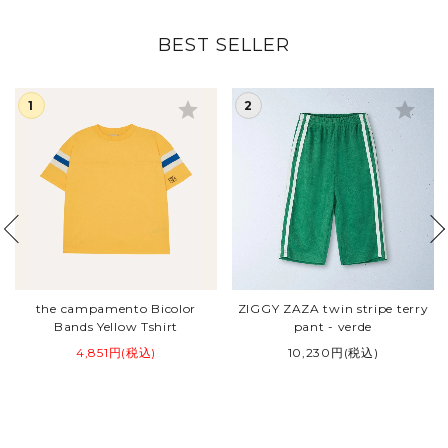
BEST SELLER
star
star
the campamento Bicolor
ZIGGY ZAZA twin stripe terry
Bands Yellow Tshirt
pant - verde
4,851円(税込)
10,230円(税込)