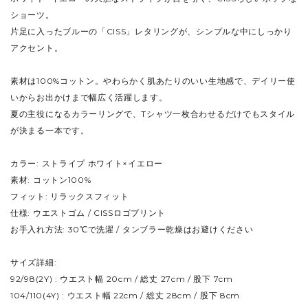
ショーツ。
片足に入ったブルーの「CISS」レタリングが、シンプルな中にしっかり
アクセント。
素材は100%コットン。やわらかく肌あたりのいい生地感で、デイリー使
いからお出かけまで幅広く活躍します。
夏の主役になるカラーリングで、Tシャツ一枚合わせるだけでもスタイル
が決まる一本です。
カラー: ストライプ ホワイト×イエロー
素材: コットン100%
フィット: リラックスフィット
仕様: ウエストゴム / CISSロゴプリント
お手入れ方法: 30℃で洗濯 / タンブラー乾燥はお避けください
サイズ詳細:
92/98(2Y) : ウエスト幅 20cm / 総丈 27cm / 股下 7cm
104/110(4Y) : ウエスト幅 22cm / 総丈 28cm / 股下 8cm