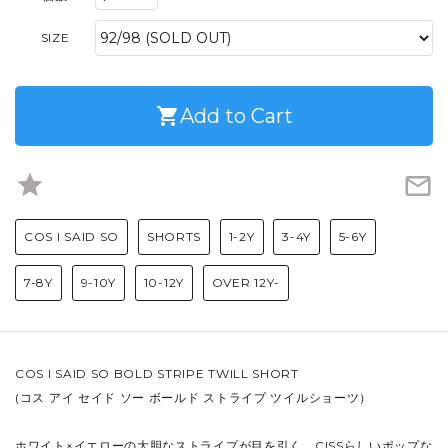
SIZE
shopping_cart
Add to Cart
star
mail_outline
COS I SAID SO
SHORTS
1-2Y
3-4Y
5-6Y
7-8Y
9-10Y
10-12Y
OVER 12Y-
COS I SAID SO BOLD STRIPE TWILL SHORT
(コス アイ セイド ソー ボールド ストライプ ツイルショーツ）
ホワイト×イエローの大胆なストライプが目を引く、CISSらしいポップな