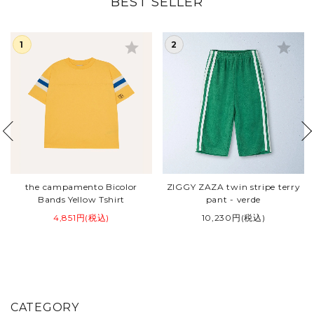
BEST SELLER
star
star
the campamento Bicolor
ZIGGY ZAZA twin stripe terry
Bands Yellow Tshirt
pant - verde
4,851円(税込)
10,230円(税込)
CATEGORY