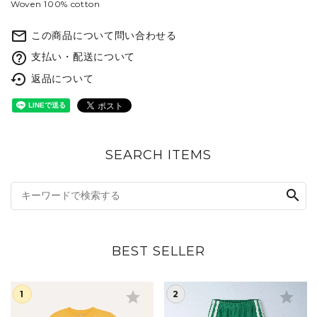
Woven 100% cotton
mail_outline
この商品について問い合わせる
help_outline
支払い・配送について
settings_backup_restore
返品について
SEARCH ITEMS
search
BEST SELLER
star
star