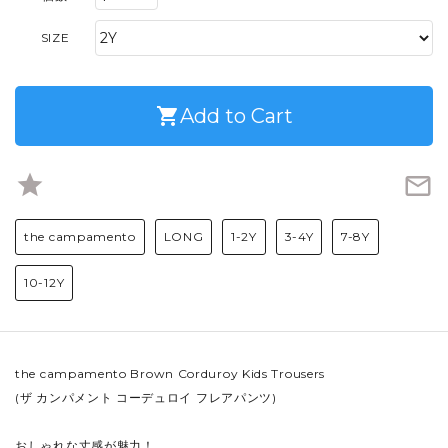
SIZE
shopping_cart
Add to Cart
star
mail_outline
the campamento
LONG
1-2Y
3-4Y
7-8Y
10-12Y
the campamento Brown Corduroy Kids Trousers
(ザ カンパメント コーデュロイ フレアパンツ)
おしゃれな丈感が魅力！